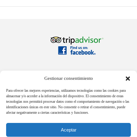
Gestionar consentimiento
Para ofrecer las mejores experiencias, utilizamos tecnologías como las cookies para
almacenar y/o acceder a la información del dispositivo. El consentimiento de estas
tecnologías nos permitirá procesar datos como el comportamiento de navegación o las
+34 956 703 930
identificaciones únicas en este sitio. No consentir o retirar el consentimiento, puede
info@lacasagrande.net
afectar negativamente a ciertas características y funciones.
Maldonado 10, 11630, Arcos de la Frontera, Cádiz, Spain
© La Casa Grande 2025. Nº RTA H-CA-1064
Aceptar