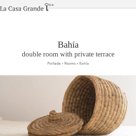
Skip
Open
Close
**
to
mobile
mobile
content
menu
menu
Bahía
double room with private terrace
Portada
»
Rooms
»
Bahía