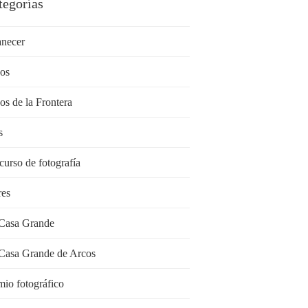
tegorías
necer
os
os de la Frontera
s
curso de fotografía
res
Casa Grande
Casa Grande de Arcos
mio fotográfico