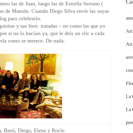
Ca
ero las de Juan, luego las de
Estrella Serrano
(
n las de Manolo. Cuando
Diego Silva
envíe las suyas
log para celebrarlo.
ama
uisitas y tan bien tratadas – no como las que yo
Arc
por si no lo hacíais ya, que le deis un clic a cada
erla como se merece. De nada.
Arc
ave
con
Flo
La 
La 
pre
a, Basti, Diego, Elena y Rocío