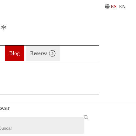
ES
EN
**
Blog
Reserva
scar
rch