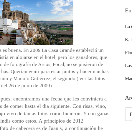
En
La 
Kat
ha es buena. En 2009
La Casa Grande
estableció un
Flo
stía en alojarse en el hotel, pero los ganadores, que
n de fotografía de Arcos,
Focal
, no se pusieron de
Las
has. Querían venir para estar juntos y hacer muchas
emio y
Manolo Gutiérrez
, el segundo ( ver las fotos
Mad
 del 26 de junio de 2009).
Ar
spués, encontramos una fecha que les conviniera a
 de comer hasta el día siguiente. Con risas, vino,
Ar
rojo vivo de tantas fotos como hicieron. Y con ganas
brindis como estos. A principios de 2012
oto de cabecera es de Juan y, a continuación he